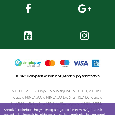
© 2026 Hellojáték webáruház, Minden jog fenntartva
A LEGO, a LEGO logó, a Minifigure, a DUPLO, a DUPLO
logó, a NINJAGO, a NINJAGO logó, a FRIENDS logó, a
HIDDEN SIDE logó, a MINIFIGURES logó, a MINDSTORMS,
a MINDSTORMS logó, a VIDIYO, a NEXO KNIGHTS és a
Annak érdekében, hogy mindig a legjobb élményt nyújthassuk
neked, a hellojatek.hu oldalon sütiket használunk. Ha szeretnél