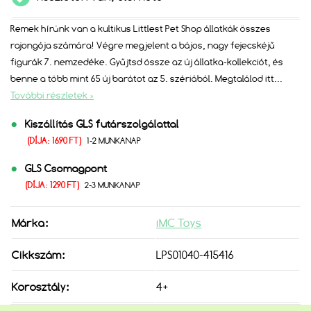
Remek hírünk van a kultikus Littlest Pet Shop állatkák összes
rajongója számára! Végre megjelent a bájos, nagy fejecskéjű
figurák 7. nemzedéke. Gyűjtsd össze az új állatka-kollekciót, és
benne a több mint 65 új barátot az 5. szériából. Megtalálod itt
...
További részletek »
Kiszállítás GLS futárszolgálattal
(DÍJA: 1690 FT)
1-2 MUNKANAP
GLS Csomagpont
(DÍJA: 1290 FT)
2-3 MUNKANAP
Márka:
iMC Toys
Cikkszám:
LPS01040-415416
Korosztály:
4+