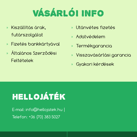
VÁSÁRLÓI INFO
Kiszállítás árak,
Utánvétes fizetés
futárszolgálat
Adatvédelem
Fizetés bankkártyával
Termékgarancia
Általános Szerződési
Visszavásárlási garancia
Feltételek
Gyakori kérdések
HELLOJÁTÉK
E-mail:
info@hellojatek.hu
|
Telefon: +36 (70) 383 5027