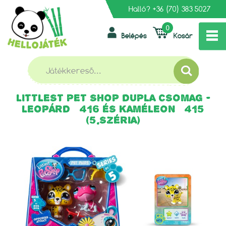
Halló?
+36 (70) 383 5027
0
Belépés
Kosár
»
»
FŐOLDAL
BABÁK ÉS KIEGÉSZÍTŐK
»
GYŰJTHETŐ FIGURÁK
LITTLEST PET SHOP DUPLA CSOMAG - LEOPÁRD #416 ÉS
KAMÉLEON #415 (5.SZÉRIA)
LITTLEST PET SHOP DUPLA CSOMAG -
LEOPÁRD #416 ÉS KAMÉLEON #415
(5.SZÉRIA)