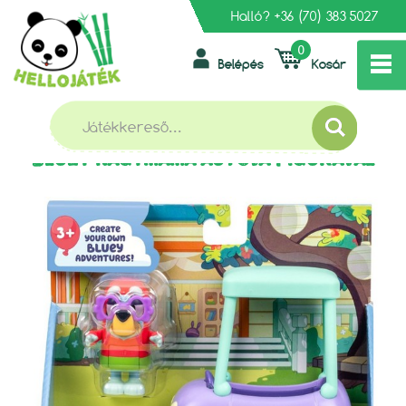
Halló?
+36 (70) 383 5027
0
Belépés
Kosár
»
»
FŐOLDAL
BABÁK ÉS KIEGÉSZÍTŐK
»
GYŰJTHETŐ FIGURÁK
BLUEY NAGYMAMA AUTÓJA FIGURÁVAL
BLUEY NAGYMAMA AUTÓJA FIGURÁVAL