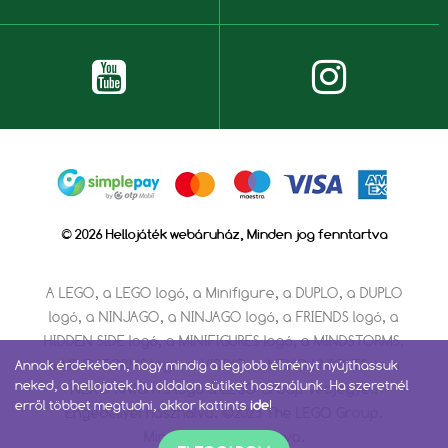
© 2026 Hellojáték webáruház, Minden jog fenntartva
A LEGO, a LEGO logó, a Minifigure, a DUPLO, a DUPLO
logó, a NINJAGO, a NINJAGO logó, a FRIENDS logó, a
HIDDEN SIDE logó, a MINIFIGURES logó, a MINDSTORMS,
a MINDSTORMS logó, a VIDIYO, a NEXO KNIGHTS és a
Annak érdekében, hogy mindig a legjobb élményt nyújthassuk
neked, a hellojatek.hu oldalon sütiket használunk. Ha szeretnél
NEXO KNIGHTS logó a LEGO Group védjegyei.
erről többet megtudni, akkor kattints
ide
!
Engedéllyel használva. ©2023 The LEGO Group.
Minden jog fenntartva.