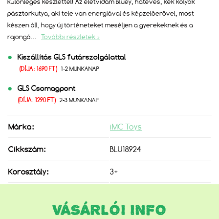
különleges készlettel! Az életvidám Bluey, hatéves, kék kölyök
pásztorkutya, aki tele van energiával és képzelőerővel, most
készen áll, hogy új történeteket meséljen a gyerekeknek és a
rajongó
...
További részletek »
Kiszállítás GLS futárszolgálattal
(DÍJA: 1690 FT)
1-2 MUNKANAP
GLS Csomagpont
(DÍJA: 1290 FT)
2-3 MUNKANAP
Márka:
iMC Toys
Cikkszám:
BLU18924
Korosztály:
3+
VÁSÁRLÓI INFO