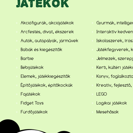
JÁTÉKOK
Akciófigurák, akciójátékok
Gyurmák, intellig
Arcfestés, divat, ékszerek
Interaktív kedve
Autók, autópályák, járművek
Iskolaszerek, író
Babák és kiegészítők
Játékfegyverek, 
Barbie
Jelmezek, szerep
Bébijátékok
Kerti, kültéri játé
Elemek, játékkiegészítők
Könyv, foglalkozta
Építőjátékok, építőkockák
Kreatív, fejlesztő,
Fajátékok
LEGO
Fidget Toys
Logikai játékok
Fürdőjátékok
Mesehősök