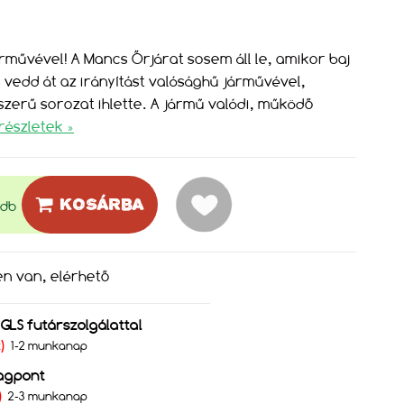
rművével! A Mancs Őrjárat sosem áll le, amikor baj
 vedd át az irányítást valósághű járművével,
zerű sorozat ihlette. A jármű valódi, működő
részletek »
KOSÁRBA
db
en van, elérhető
s GLS futárszolgálattal
Ft)
1-2 munkanap
agpont
)
2-3 munkanap