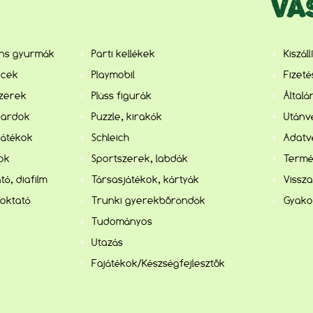
VÁ
ens gyurmák
Parti kellékek
Kiszál
ncek
Playmobil
Fizet
szerek
Plüss figurák
Általá
kardok
Puzzle, kirakók
Utánvé
játékok
Schleich
Adatv
kok
Sportszerek, labdák
Termé
tó, diafilm
Társasjátékok, kártyák
Vissza
 oktató
Trunki gyerekbőröndök
Gyako
Tudományos
Utazás
Fajátékok/Készségfejlesztők