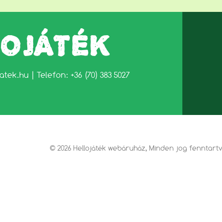
LOJÁTÉK
jatek.hu
| Telefon: +36 (70) 383 5027
© 2026 Hellojáték webáruház, Minden jog fenntart