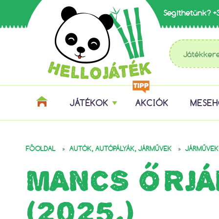
Segíthetünk?
+
JÁTÉKOK
AKCIÓK
MESE
»
»
FŐOLDAL
AUTÓK, AUTÓPÁLYÁK, JÁRMŰVEK
JÁRMŰVEK
MANCS ŐRJÁ
(2025.)