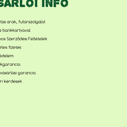
SÁRLÓI INFO
lítás árak, futárszolgálat
és bankkártyával
nos Szerződési Feltételek
tes fizetés
édelem
kgarancia
vásárlási garancia
ri kérdések