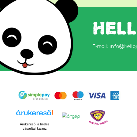
HEL
E-mail:
info@hello
Árukereső, a hiteles
vásárlási kalauz