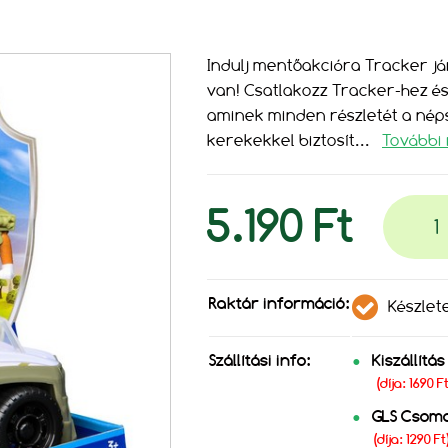
Indulj mentőakcióra Tracker já
van! Csatlakozz Tracker-hez és
aminek minden részletét a néps
kerekekkel biztosít
...
További 
5.190 Ft
Raktár információ:
Készlet
Szállítási info:
Kiszállítá
(díja: 1690 
GLS Csom
(díja: 1290 Ft