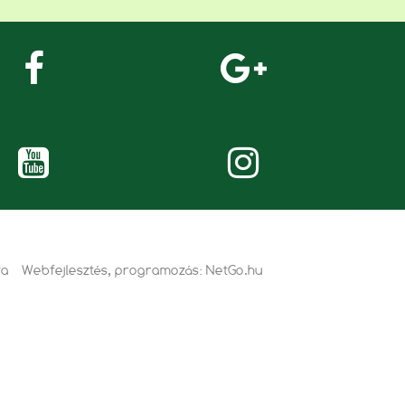
va
Webfejlesztés, programozás:
NetGo.hu