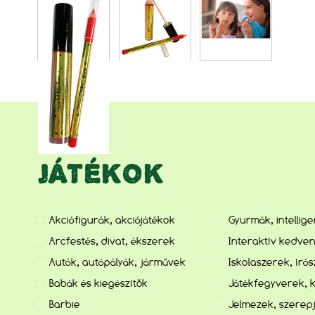
JÁTÉKOK
Akciófigurák, akciójátékok
Gyurmák, intellig
Arcfestés, divat, ékszerek
Interaktív kedve
Autók, autópályák, járművek
Iskolaszerek, író
Babák és kiegészítők
Játékfegyverek, 
Barbie
Jelmezek, szerep