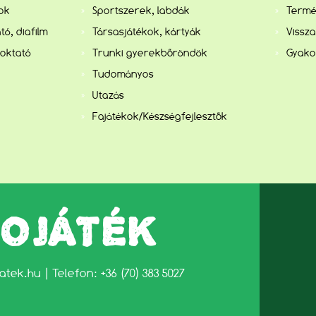
kok
Sportszerek, labdák
Termé
tó, diafilm
Társasjátékok, kártyák
Vissza
 oktató
Trunki gyerekbőröndök
Gyako
Tudományos
Utazás
Fajátékok/Készségfejlesztők
LOJÁTÉK
jatek.hu
| Telefon: +36 (70) 383 5027