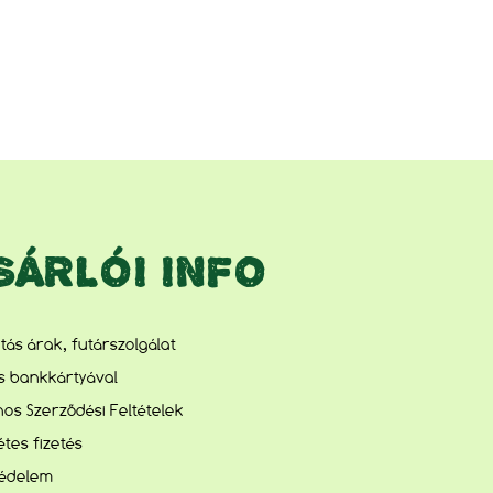
SÁRLÓI INFO
lítás árak, futárszolgálat
és bankkártyával
nos Szerződési Feltételek
tes fizetés
édelem