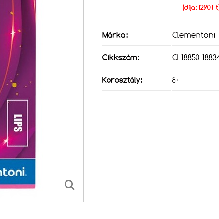
(díja: 1290 Ft
Márka:
Clementoni
Cikkszám:
CL18850-1883
Korosztály:
8+