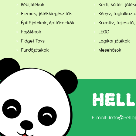
Bébijátékok
Kerti, kültéri játé
Elemek, játékkiegészítők
Könyv, foglalkozta
Építőjátékok, építőkockák
Kreatív, fejlesztő,
Fajátékok
LEGO
Fidget Toys
Logikai játékok
Fürdőjátékok
Mesehősök
HEL
E-mail:
info@hello