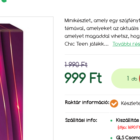
Minikészlet, amely egy szájfény
témával, amelyeket az aktuális 
amelyet magaddal vihetsz, hog
Chic Teen játékk
...
További rés
1 990 Ft
999 Ft
db
Raktár információ:
Készlet
Szállítási info:
Kiszállítá
(díja: 1690 
GLS Csom