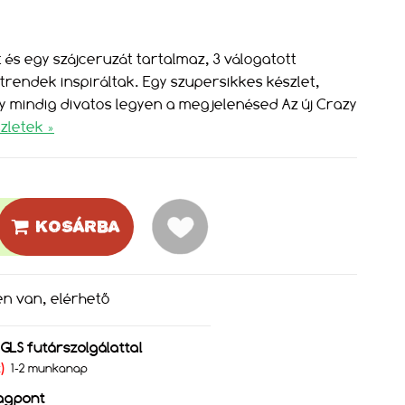
t és egy szájceruzát tartalmaz, 3 válogatott
trendek inspiráltak. Egy szupersikkes készlet,
y mindig divatos legyen a megjelenésed Az új Crazy
zletek »
KOSÁRBA
en van, elérhető
s GLS futárszolgálattal
Ft)
1-2 munkanap
agpont