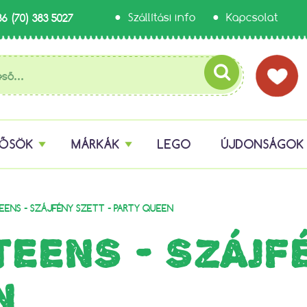
36 (70) 383 5027
Szállítási info
Kapcsolat
HŐSÖK
MÁRKÁK
LEGO
ÚJDONSÁGOK
EENS - SZÁJFÉNY SZETT - PARTY QUEEN
TEENS - SZÁJF
N