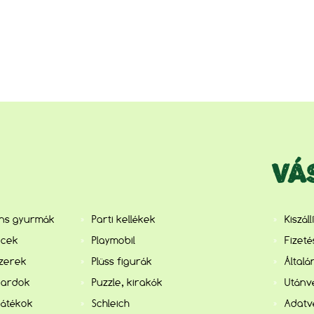
VÁ
ens gyurmák
Parti kellékek
Kiszál
ncek
Playmobil
Fizet
szerek
Plüss figurák
Általá
kardok
Puzzle, kirakók
Utánvé
játékok
Schleich
Adatv