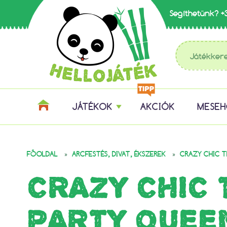
Segíthetünk?
+
JÁTÉKOK
AKCIÓK
MESE
»
»
FŐOLDAL
ARCFESTÉS, DIVAT, ÉKSZEREK
CRAZY CHIC T
CRAZY CHIC 
PARTY QUEE