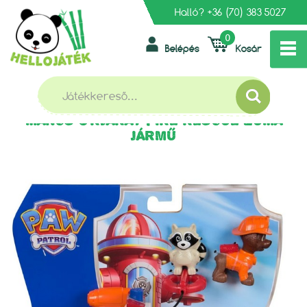
Halló?
+36 (70) 383 5027
0
Belépés
Kosár
»
»
FŐOLDAL
AKCIÓFIGURÁK, AKCIÓJÁTÉKOK
»
GYŰJTHETŐ FIGURÁK
MANCS ŐRJÁRAT FIRE RESCUE ZUMA JÁRMŰ
MANCS ŐRJÁRAT FIRE RESCUE ZUMA
JÁRMŰ