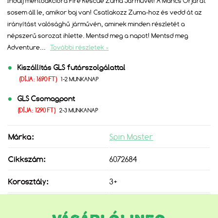
Indulj mentőakcióra Fire Rescue Zuma Járművel! A Mancs Őrjárat
sosem áll le, amikor baj van! Csatlakozz Zuma-hoz és vedd át az
irányítást valósághű járművén, aminek minden részletét a
népszerű sorozat ihlette. Mentsd meg a napot! Mentsd meg
Adventure
...
További részletek »
Kiszállítás GLS futárszolgálattal
(DÍJA: 1690 FT)
1-2 MUNKANAP
GLS Csomagpont
(DÍJA: 1290 FT)
2-3 MUNKANAP
Márka:
Spin Master
Cikkszám:
6072684
Korosztály:
3+