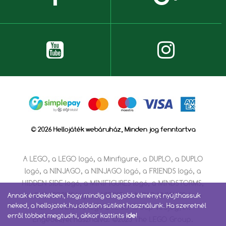
© 2026 Hellojáték webáruház, Minden jog fenntartva
A LEGO, a LEGO logó, a Minifigure, a DUPLO, a DUPLO
logó, a NINJAGO, a NINJAGO logó, a FRIENDS logó, a
HIDDEN SIDE logó, a MINIFIGURES logó, a MINDSTORMS,
a MINDSTORMS logó, a VIDIYO, a NEXO KNIGHTS és a
Annak érdekében, hogy mindig a legjobb élményt nyújthassuk
neked, a hellojatek.hu oldalon sütiket használunk. Ha szeretnél
NEXO KNIGHTS logó a LEGO Group védjegyei.
erről többet megtudni, akkor kattints
ide
!
Engedéllyel használva. ©2023 The LEGO Group.