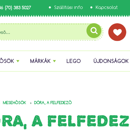
36 (70) 383 5027
Szállítási info
Kapcsolat
HŐSÖK
MÁRKÁK
LEGO
ÚJDONSÁGOK
»
»
MESEHŐSÖK
DÓRA, A FELFEDEZŐ
RA, A FELFEDE