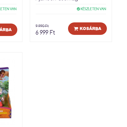
LETEN VAN
KÉSZLETEN VAN
9 990 Ft
KOSÁRBA
ÁRBA
6 999 Ft