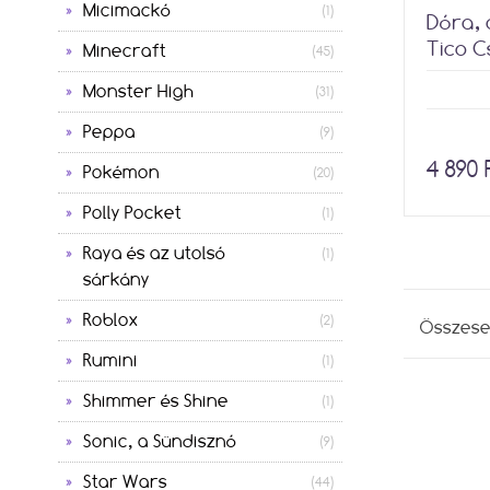
Micimackó
(1)
Dóra, 
Tico 
Minecraft
(45)
Monster High
(31)
Peppa
(9)
4 890 
Pokémon
(20)
Polly Pocket
(1)
Raya és az utolsó
(1)
sárkány
Roblox
(2)
Összes
Rumini
(1)
Shimmer és Shine
(1)
Sonic, a Sündisznó
(9)
Star Wars
(44)