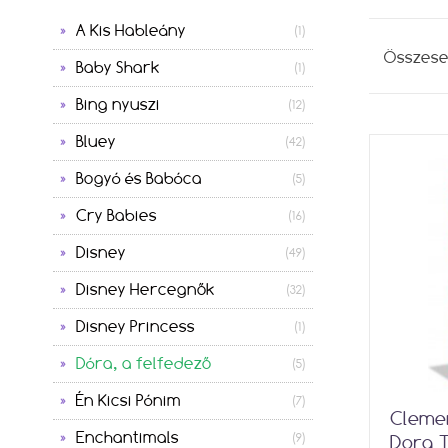
A Kis Hableány
(1)
Összes
Baby Shark
(1)
Bing nyuszi
(12)
Bluey
(42)
Bogyó és Babóca
(5)
Cry Babies
(16)
Disney
(49)
Disney Hercegnők
(32)
Disney Princess
(1)
Dóra, a felfedező
(5)
Én Kicsi Pónim
(7)
Clemen
Enchantimals
(9)
Dora T