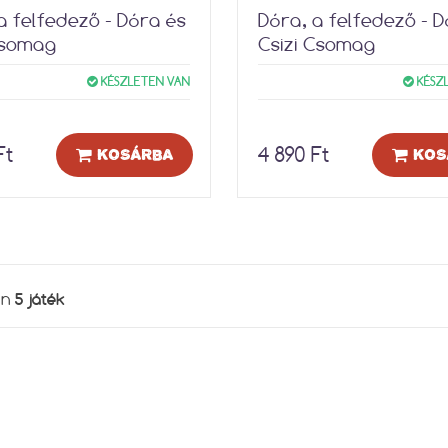
a felfedező - Dóra és
Dóra, a felfedező - D
Csomag
Csizi Csomag
KÉSZLETEN VAN
KÉSZ
Ft
4 890 Ft
KOSÁRBA
KOS
5 játék
en