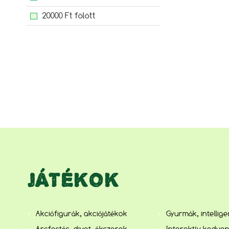
20000 Ft fölött
JÁTÉKOK
Akciófigurák, akciójátékok
Gyurmák, intellig