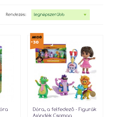
Rendezés:
AKCIÓ
-30%
Dóra
Dóra, a felfedező - Figurák
Ajándék Csomag