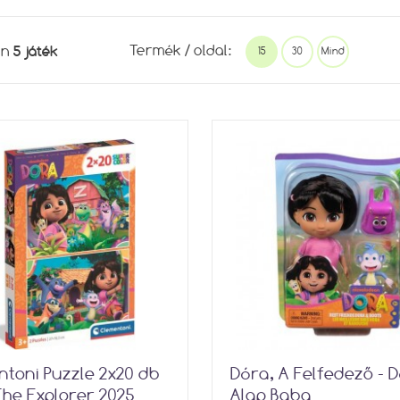
5 játék
Termék / oldal:
en
15
30
Mind
toni Puzzle 2x20 db
Dóra, A Felfedező - 
he Explorer 2025
Alap Baba