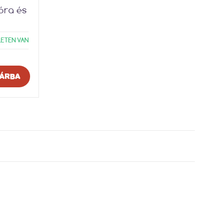
óra és
LETEN VAN
ÁRBA