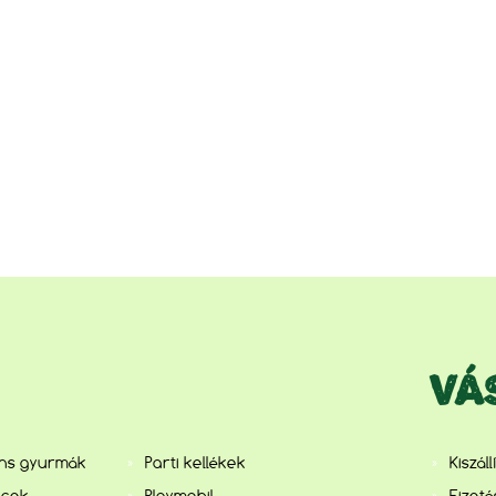
VÁ
ens gyurmák
Parti kellékek
Kiszál