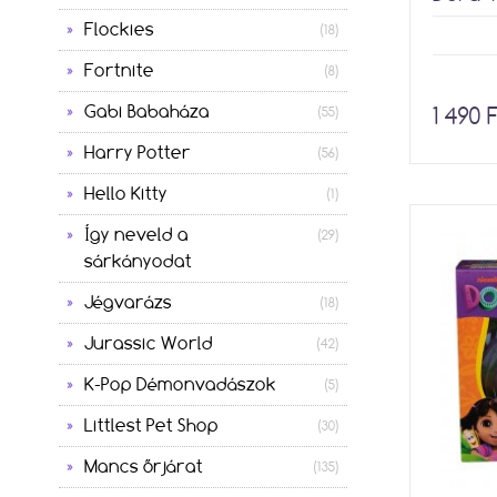
Flockies
(18)
Fortnite
(8)
Gabi Babaháza
1 490 
(55)
Harry Potter
(56)
Hello Kitty
(1)
Így neveld a
(29)
sárkányodat
Jégvarázs
(18)
Jurassic World
(42)
K-Pop Démonvadászok
(5)
Littlest Pet Shop
(30)
Mancs őrjárat
(135)