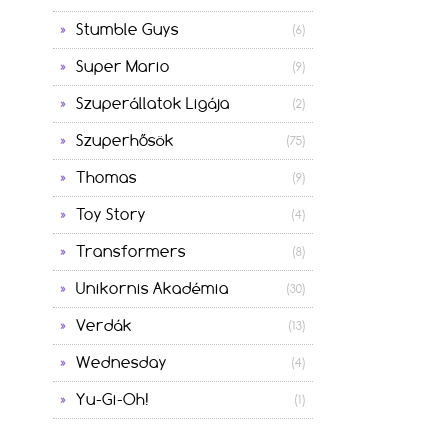
Stumble Guys
(6)
Super Mario
(9)
Szuperállatok Ligája
(2)
Szuperhősök
(75)
Thomas
(9)
Toy Story
(4)
Transformers
(8)
Unikornis Akadémia
(30)
Verdák
(13)
Wednesday
(4)
Yu-Gi-Oh!
(1)